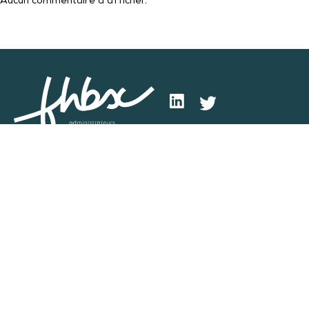
Aucun commentaire à afficher.
Anticiper
Mentions légales
Gérer
Index de l’égalité
professionnelle
Rebondir
Politique de protection
FHBX
des données
personnelles
Nos vœux 2023
Contact