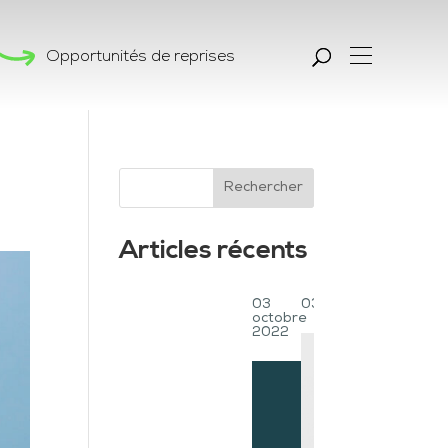
Opportunités de reprises
Rechercher
Articles récents
03
03 octobre 2022
03 octobre
25 mai
octobre
2022
2022