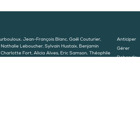
rbouloux, Jean-François Blanc, Gaël Couturier,
Anticiper
, Nathalie Leboucher, Sylvain Hustaix, Benjamin
Gérer
Charlotte Fort, Alicia Alves, Eric Samson, Théophile
Rebondir
i, Geoffroy Malandain, Oriane Billant
FHBX
Nos vœux
Contact