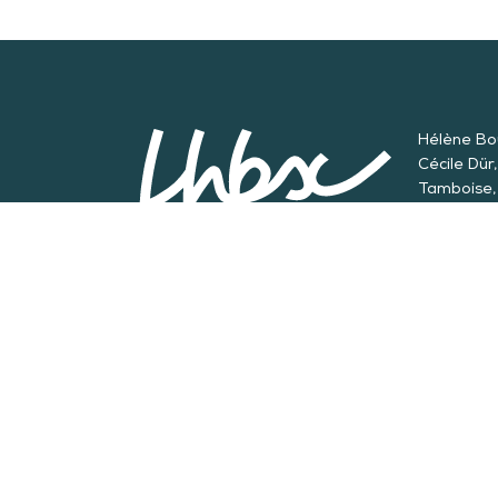
Hélène Bou
Cécile Dür
Tamboise, 
Fornacciar